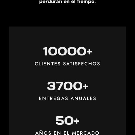
perduran en el tiempo
.
1
10000+
0
0
CLIENTES SATISFECHOS
0
0
3
3700+
+
7
0
ENTREGAS ANUALES
0
+
5
50+
0
+
AÑOS EN EL MERCADO