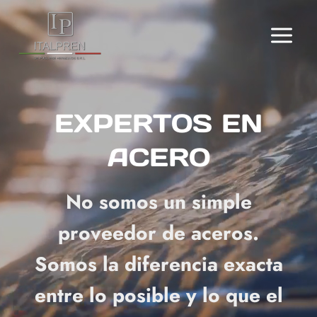
Skip
to
content
EXPERTOS EN
ACERO
No somos un simple
proveedor de aceros.
Somos la diferencia exacta
entre lo posible y lo que el