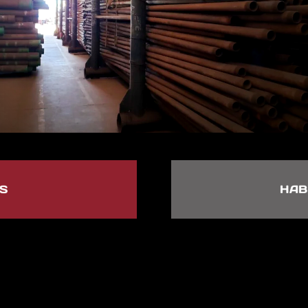
S
HAB