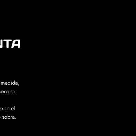
NTA
a medida,
pero se
e es el
e sobra.