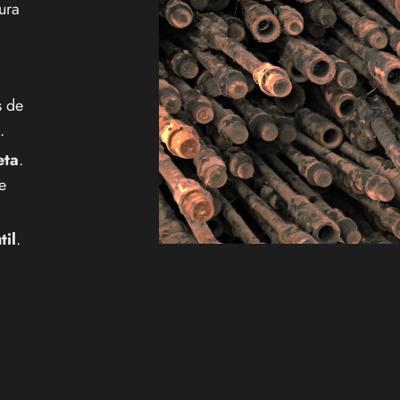
ura
s de
.
eta
.
e
til
.