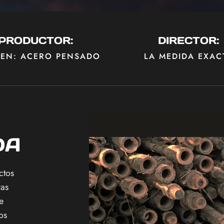
PRODUCTOR:
DIRECTOR:
REN: ACERO PENSADO
LA MEDIDA EXAC
DA
ctos
ras
e
os